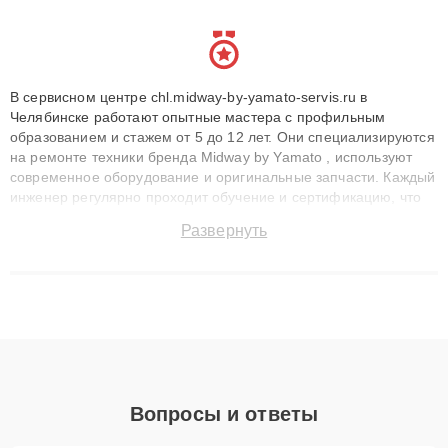
В сервисном центре chl.midway-by-yamato-servis.ru в
Челябинске работают опытные мастера с профильным
образованием и стажем от 5 до 12 лет. Они специализируются
на ремонте техники бренда Midway by Yamato , используют
современное оборудование и оригинальные запчасти. Каждый
инженер регулярно проходит обучение и сертификацию, что
позволяет быстро и точноdiagnostikировать поломки и
Развернуть
восстанавливать технику с сохранением гарантии до 3 лет.
Наши мастера решают сложные случаи: от замены матриц и
материнских плат до ремонта после залития и восстановления
данных. Благодаря высокой квалификации и ответственному
подходу клиенты получают быстрый, качественный ремонт и
понятные объяснения по результатам диагностики.
Вопросы и ответы