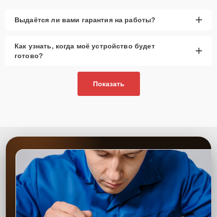
года, рекомендуется выбор оригинальных
запчастей.
+
Выдаётся ли вами гарантия на работы?
При наличии планов в скором времени заменить
устройство на более современное, лучше
Как узнать, когда моё устройство будет
+
рассмотреть вариант с использованием
готово?
качественного аналога брендовой детали.
Так или иначе, при ремонте будут использованы исключительно
Показать
высококачественные запчасти, будь это 100% оригинал, или
надежные аналоги проверенных и зарекомендовавших себя
производителей.
Этапы ремонта
Для оперативного ремонта вашей техники нужно:
Позвонить по телефону горячей линии или
запросить обратный звонок через Форму заявки
для быстрого уточнения деталей.
Привезти устройство в ближайший центр или
передать аппарат курьеру службы доставки,
дождаться результатов диагностики и принять