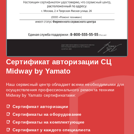
Сертификат авторизации СЦ
Midway by Yamato
Наш сервисный центр обладает всеми необходимыми для
осуществления профессионального ремонта техники
Midway by Yamato сертификатами:
Сертификат авторизации
Сертификаты на оборудование
Сертификаты на комплектующие
Сертификат у каждого специалиста