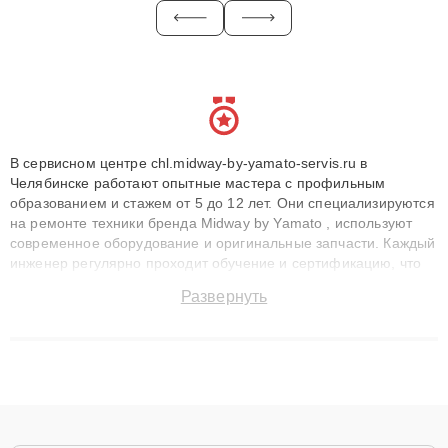
В сервисном центре chl.midway-by-yamato-servis.ru в
Челябинске работают опытные мастера с профильным
образованием и стажем от 5 до 12 лет. Они специализируются
на ремонте техники бренда Midway by Yamato , используют
современное оборудование и оригинальные запчасти. Каждый
инженер регулярно проходит обучение и сертификацию, что
позволяет быстро и точноdiagnostikировать поломки и
Развернуть
восстанавливать технику с сохранением гарантии до 3 лет.
Наши мастера решают сложные случаи: от замены матриц и
материнских плат до ремонта после залития и восстановления
данных. Благодаря высокой квалификации и ответственному
подходу клиенты получают быстрый, качественный ремонт и
понятные объяснения по результатам диагностики.