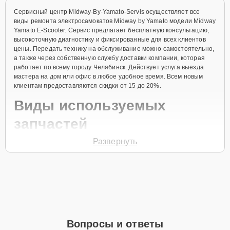
Сервисный центр Midway-By-Yamato-Servis осуществляет все
виды ремонта электросамокатов Midway by Yamato модели Midway
Yamato E-Scooter. Сервис предлагает бесплатную консультацию,
высокоточную диагностику и фиксированные для всех клиентов
цены. Передать технику на обслуживание можно самостоятельно,
а также через собственную службу доставки компании, которая
работает по всему городу Челябинск. Действует услуга выезда
мастера на дом или офис в любое удобное время. Всем новым
клиентам предоставляются скидки от 15 до 20%.
Виды используемых
запчастей
Развернуть
Для ремонта электросамоката модели Midway Yamato E-Scooter
предлагаются как оригинальные комплектующие бренда Midway
by Yamato, так и качественные аналоги фирменных деталей.
Выбор варианта запчастей или качества аналогичных
комплектующих всегда остается за клиентом.
Как определиться с выбором запчастей:
Если устройство свежей модели и есть планы на
Вопросы и ответы
активное использование устройства дольше