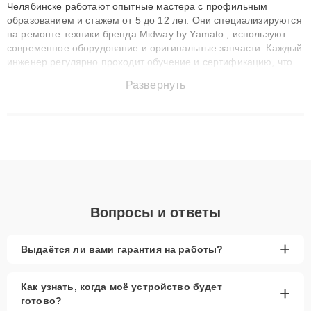
Челябинске работают опытные мастера с профильным
образованием и стажем от 5 до 12 лет. Они специализируются
на ремонте техники бренда Midway by Yamato , используют
современное оборудование и оригинальные запчасти. Каждый
инженер регулярно проходит обучение и сертификацию, что
позволяет быстро и точноdiagnostikировать поломки и
Развернуть
восстанавливать технику с сохранением гарантии до 3 лет.
Наши мастера решают сложные случаи: от замены матриц и
материнских плат до ремонта после залития и восстановления
данных. Благодаря высокой квалификации и ответственному
подходу клиенты получают быстрый, качественный ремонт и
понятные объяснения по результатам диагностики.
Вопросы и ответы
+
Выдаётся ли вами гарантия на работы?
Как узнать, когда моё устройство будет
+
готово?