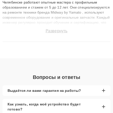
Челябинске работают опытные мастера с профильным
образованием и стажем от 5 до 12 лет. Они специализируются
на ремонте техники бренда Midway by Yamato , используют
современное оборудование и оригинальные запчасти. Каждый
инженер регулярно проходит обучение и сертификацию, что
позволяет быстро и точноdiagnostikировать поломки и
Развернуть
восстанавливать технику с сохранением гарантии до 3 лет.
Наши мастера решают сложные случаи: от замены матриц и
материнских плат до ремонта после залития и восстановления
данных. Благодаря высокой квалификации и ответственному
подходу клиенты получают быстрый, качественный ремонт и
понятные объяснения по результатам диагностики.
Вопросы и ответы
+
Выдаётся ли вами гарантия на работы?
Как узнать, когда моё устройство будет
+
готово?