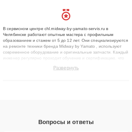
В сервисном центре chl.midway-by-yamato-servis.ru в
Челябинске работают опытные мастера с профильным
образованием и стажем от 5 до 12 лет. Они специализируются
на ремонте техники бренда Midway by Yamato , используют
современное оборудование и оригинальные запчасти. Каждый
инженер регулярно проходит обучение и сертификацию, что
позволяет быстро и точноdiagnostikировать поломки и
Развернуть
восстанавливать технику с сохранением гарантии до 3 лет.
Наши мастера решают сложные случаи: от замены матриц и
материнских плат до ремонта после залития и восстановления
данных. Благодаря высокой квалификации и ответственному
подходу клиенты получают быстрый, качественный ремонт и
понятные объяснения по результатам диагностики.
Вопросы и ответы